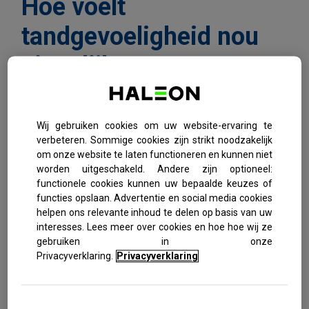
Hoe voelt
tandgevoeligheid nou
eigenlijk?
MENSEN BESCHRIJVEN DE PIJN VAN
GEVOELIGHEID OP VEEL VERSCHILLENDE
Wij gebruiken cookies om uw website-ervaring te
MANIEREN. DE MENSEN DIE DEELNAMEN AAN DE
verbeteren. Sommige cookies zijn strikt noodzakelijk
NIEUWSTE SENSODYNE CAMPAGNEFILM
om onze website te laten functioneren en kunnen niet
BESCHRIJVEN HET ALS EEN SCHERPE, STEKENDE
worden uitgeschakeld. Andere zijn optioneel:
PIJN, ZOALS WANNEER NAGELS OP EEN
SCHOOLBORD KRASSEN OF HET GEVOEL DAT JE
functionele cookies kunnen uw bepaalde keuzes of
DOOR EEN NAALD WORDT GESTOKEN. EÉN DING
functies opslaan. Advertentie en social media cookies
IS DUIDELIJK: HET IS EEN INTENSE
helpen ons relevante inhoud te delen op basis van uw
ONAANGENAME SENSATIE.
interesses. Lees meer over cookies en hoe hoe wij ze
gebruiken in onze
“De meeste mensen beschrijven gevoeligheid als een
Privacyverklaring.
Privacyverklaring
korte, scherpe sensatie die ze krijgen na het nuttigen van
iets warms, kouds of iets zoets, verklaart tandarts Nisha
Farma. Maar dit fysieke ongemak is pas het begin van het
verhaal als het gaat om de impact van tandgevoeligheid.