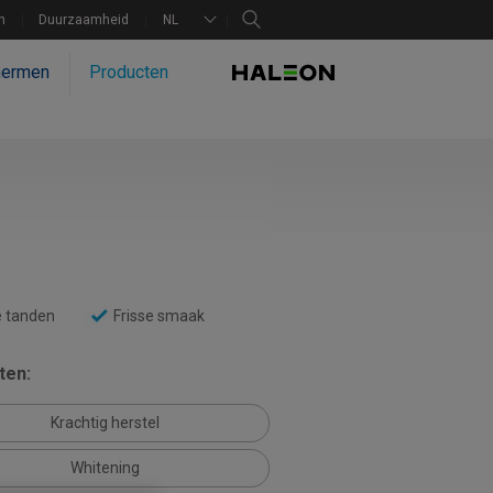
n
Duurzaamheid
NL
hermen
Producten
e tanden
Frisse smaak
ten:
Krachtig herstel
Whitening