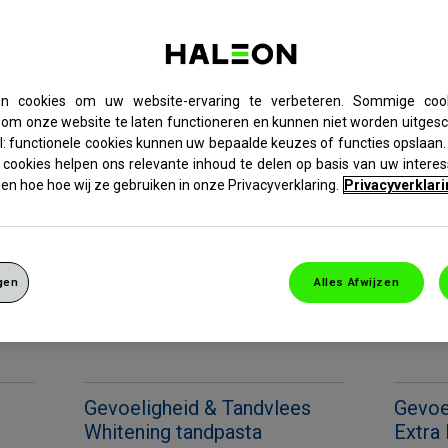
Voor kinderen
GEVOELIGHEID & TANDVLEES
en cookies om uw website-ervaring te verbeteren. Sommige cooki
 om onze website te laten functioneren en kunnen niet worden uitges
el: functionele cookies kunnen uw bepaalde keuzes of functies opslaan.
 cookies helpen ons relevante inhoud te delen op basis van uw intere
en hoe hoe wij ze gebruiken in onze Privacyverklaring.
Privacyverklari
gen
Alles Afwijzen
s
Gevoeligheid & Tandvlees
Gevoe
Whitening tandpasta
Extra