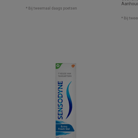
Aanhoud
* Bij tweemaal daags poetsen
* Bij twe