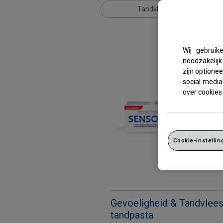
Tandvlees bescherming
Wij gebruik
noodzakelijk
zijn optione
social media
over cookies 
Cookie-instellin
Gevoeligheid & Tandvlee
tandpasta