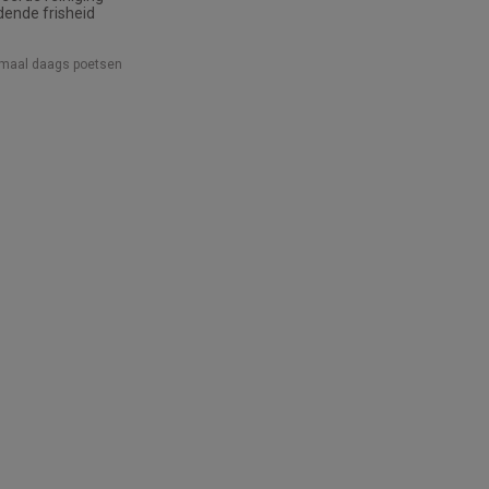
ende frisheid
emaal daags poetsen