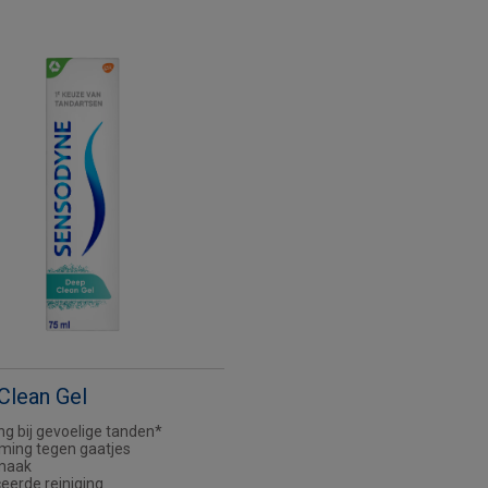
Clean Gel
ing bij gevoelige tanden*
ming tegen gaatjes
smaak
erde reiniging