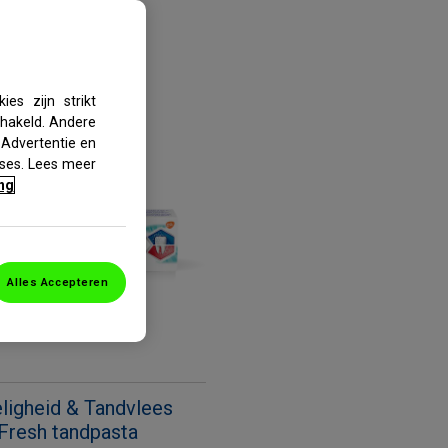
es zijn strikt
chakeld. Andere
 Advertentie en
sses. Lees meer
ng
Alles Accepteren
ligheid & Tandvlees
 Fresh tandpasta