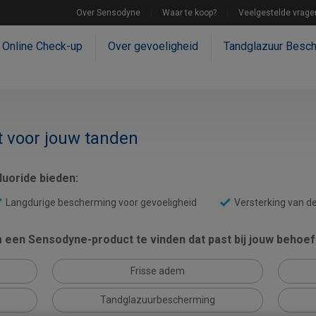
Over Sensodyne
Waar te koop?
Veelgestelde vrage
Online Check-up
Over gevoeligheid
Tandglazuur Besc
t voor jouw tanden
uoride bieden:
Langdurige bescherming voor gevoeligheid
Versterking van d
een Sensodyne-product te vinden dat past bij jouw behoef
Frisse adem
Tandglazuurbescherming