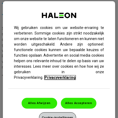
Klinisch bewezen verlichting in slechts 60 seconden
Langdurige bescherming
Helpt tandglazuur wit te maken en tandsteen te voorkomen
Wij gebruiken cookies om uw website-ervaring te
Sensodyne Rapid Relief Whitening is klinisch bewezen voor een
verbeteren. Sommige cookies zijn strikt noodzakelijk
snelle verlichting tegen pijn bij gevoelige tanden in slechts 60
om onze website te laten functioneren en kunnen niet
seconden. De unieke formule vormt snel een barrière over de
worden uitgeschakeld. Andere zijn optioneel:
gevoelige plekken van je tanden. Het biedt een snelle verlichting en
functionele cookies kunnen uw bepaalde keuzes of
voortdurende bescherming bij elke poetsbeurt.
functies opslaan. Advertentie en social media cookies
Probeer Sensodyne Rapid Relief Whitening voor een snelle
helpen ons relevante inhoud te delen op basis van uw
verlichting en langdurige bescherming. Het helpt tandglazuur wit te
interesses. Lees meer over cookies en hoe hoe wij ze
maken en tandsteen voorkomen.
gebruiken in onze
* Bij tweemaal daags poetsen
Privacyverklaring.
Privacyverklaring
Alles Afwijzen
Alles Accepteren
Cookie-instellingen