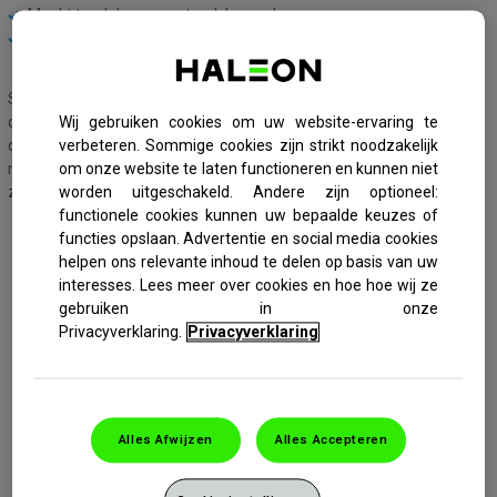
Maakt tandglazuur en tandvlees schoon
Verwijdert tandplak
Sensodyne Complete Protection Soft is een zachte tandenborstel
die door de kleine, gebogen borstelkop, de zachte borstelharen aan
Wij gebruiken cookies om uw website-ervaring te
de buitenkant en de gedraaide binnenharen geschikt is voor mensen
verbeteren. Sommige cookies zijn strikt noodzakelijk
met gevoelige tanden. Het antisliphandvat biedt een goede grip en
om onze website te laten functioneren en kunnen niet
zorgt voor een goede controle tijdens het tandenpoetsen.
worden uitgeschakeld. Andere zijn optioneel:
functionele cookies kunnen uw bepaalde keuzes of
functies opslaan. Advertentie en social media cookies
helpen ons relevante inhoud te delen op basis van uw
interesses. Lees meer over cookies en hoe hoe wij ze
gebruiken in onze
Privacyverklaring.
Privacyverklaring
Alles Afwijzen
Alles Accepteren