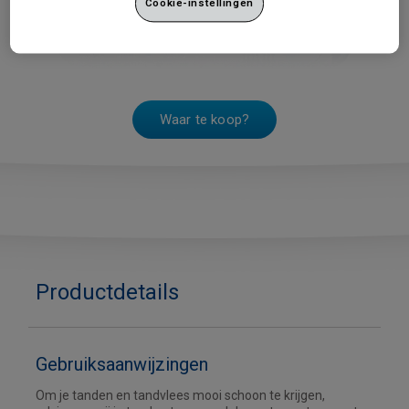
Cookie-instellingen
Waar te koop?
Productdetails
Gebruiksaanwijzingen
Om je tanden en tandvlees mooi schoon te krijgen,