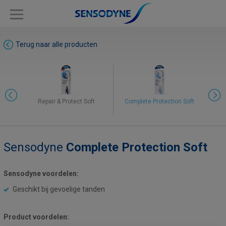
Terug naar alle producten
Repair & Protect Soft
Complete Protection Soft
Sensodyne
Complete Protection Soft
Proglasur Soft
Deep Clean Extra Soft
Sensodyne voordelen:
Geschikt bij gevoelige tanden
Gevoeligheid & Tandvlees
Gentle Care Soft
Product voordelen: