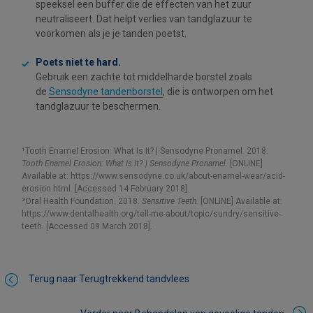
speeksel een buffer die de effecten van het zuur
neutraliseert. Dat helpt verlies van tandglazuur te
voorkomen als je je tanden poetst.
Poets niet te hard.
Gebruik een zachte tot middelharde borstel zoals
de
Sensodyne tandenborstel
, die is ontworpen om het
tandglazuur te beschermen.
¹Tooth Enamel Erosion: What Is It? | Sensodyne Pronamel. 2018.
Tooth Enamel Erosion: What Is It? | Sensodyne Pronamel.
[ONLINE]
Available at: https://www.sensodyne.co.uk/about-enamel-wear/acid-
erosion.html. [Accessed 14 February 2018].
²Oral Health Foundation. 2018.
Sensitive Teeth.
[ONLINE] Available at:
https://www.dentalhealth.org/tell-me-about/topic/sundry/sensitive-
teeth. [Accessed 09 March 2018].
Terug naar Terugtrekkend tandvlees