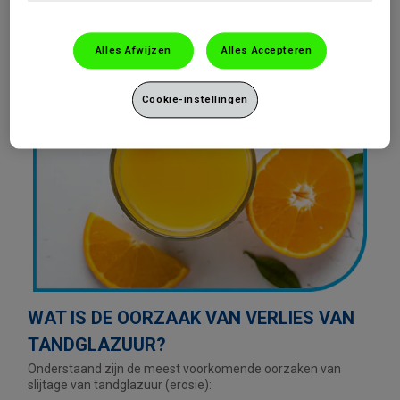
Alles Afwijzen
Alles Accepteren
Cookie-instellingen
WAT IS DE OORZAAK VAN VERLIES VAN
TANDGLAZUUR?
Onderstaand zijn de meest voorkomende oorzaken van
slijtage van tandglazuur (erosie):