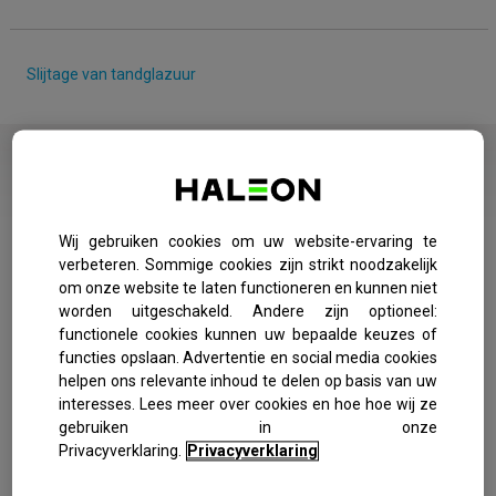
Slijtage van tandglazuur
WAT IS DE OORZAAK VAN EROSIE
VAN HET TANDGLAZUUR?
Wij gebruiken cookies om uw website-ervaring te
Tandglazuur is de harde buitenste laag van de tanden.
Hoewel die harder is dan enige andere stof in het lichaam
verbeteren. Sommige cookies zijn strikt noodzakelijk
kan hij in de loop van de tijd geleidelijk wegslijten, of
om onze website te laten functioneren en kunnen niet
eroderen. Daarbij komt het zachtere, gele tandbeen dat
worden uitgeschakeld. Andere zijn optioneel:
eronder zit bloot te liggen, wat kan leiden tot
gevoelige
functionele cookies kunnen uw bepaalde keuzes of
tanden
. Er zijn diverse oorzaken waardoor je tandglazuur kan
functies opslaan. Advertentie en social media cookies
slijten, van de manier waarop je je tanden poetst tot je keuze
helpen ons relevante inhoud te delen op basis van uw
voor eten en drinken.
interesses. Lees meer over cookies en hoe hoe wij ze
gebruiken in onze
Privacyverklaring.
Privacyverklaring