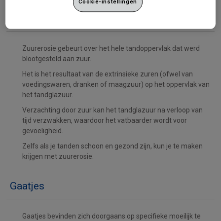
Cookie-instellingen
Zuurerosie
Zuurerosie gebeurt over het hele tandoppervlak dat werd
blootgesteld aan zuur.
Het is het resultaat van de extrinsieke zuren (ofwel van
voedingswaren, dranken of maagzuur) op het oppervlak van
het tandglazuur.
Verzachting door zuur kan het tandglazuur na verloop van
tijd verzwakken, waardoor het vatbaarder wordt voor
gevoeligheid.
Zelfs als je tanden schoon en gezond zijn, kun je te maken
krijgen met zuurerosie.
Gaatjes
Gaatjes bevinden zich doorgaans op specifieke moeilijk te