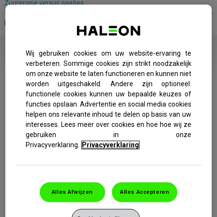
Zuurerosie versus gaatjes
Hoe voorkomt u zuurerosie
ZUUREROSIE
VERSUS GAATJES
Wij gebruiken cookies om uw website-ervaring te
verbeteren. Sommige cookies zijn strikt noodzakelijk
Zuurerosie en gaatjes zijn niet hetzelfde, maar ze kunnen
om onze website te laten functioneren en kunnen niet
beide wel schadelijk zijn voor je tanden. Dit zijn enkele van de
worden uitgeschakeld. Andere zijn optioneel:
belangrijkste verschillen tussen gaatjes en zuurerosie:
functionele cookies kunnen uw bepaalde keuzes of
functies opslaan. Advertentie en social media cookies
helpen ons relevante inhoud te delen op basis van uw
interesses. Lees meer over cookies en hoe hoe wij ze
gebruiken in onze
Privacyverklaring.
Privacyverklaring
Alles Afwijzen
Alles Accepteren